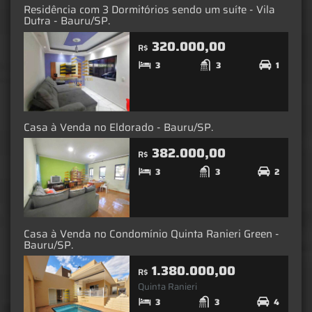
Residência com 3 Dormitórios sendo um suíte - Vila
Dutra - Bauru/SP.
320.000,00
R$
3
3
1
Casa à Venda no Eldorado - Bauru/SP.
382.000,00
R$
3
3
2
Casa à Venda no Condomínio Quinta Ranieri Green -
Bauru/SP.
1.380.000,00
R$
Quinta Ranieri
3
3
4