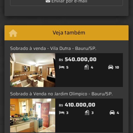
Enviar por e-mail
Veja também
Sobrado à venda - Vila Dutra - Bauru/SP.
540.000,00
R$
5
4
10
Sobrado à Venda no Jardim Olímpico - Bauru/SP.
410.000,00
R$
3
3
4