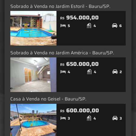
Sobrado à Venda no Jardim Estoril - Bauru/SP.
954.000,00
R$
5
4
6
Sobrado à Venda no Jardim América - Bauru/SP.
650.000,00
R$
4
4
2
Casa à Venda no Geisel - Bauru/SP.
600.000,00
R$
3
4
3