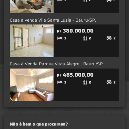
Casa à venda Vila Santa Luzia - Bauru/SP.
380.000,00
R$
3
2
2
Casa à Venda Parque Vista Alegre - Bauru/SP.
485.000,00
R$
3
2
2
Não é bem o que procurava?