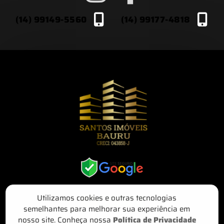
(14) 99149-5560
(14) 99177-4818
Utilizamos cookies e outras tecnologias
semelhantes para melhorar sua experiência em
nosso site. Conheça nossa
Política de Privacidade