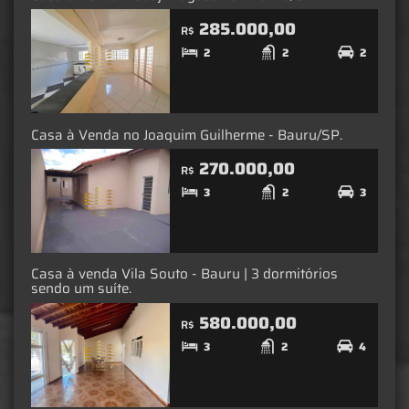
285.000,00
R$
2
2
2
Casa à Venda no Joaquim Guilherme - Bauru/SP.
270.000,00
R$
3
2
3
Casa à venda Vila Souto - Bauru | 3 dormitórios
sendo um suíte.
580.000,00
R$
3
2
4