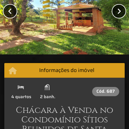
Informações do imóvel
Cód.
687
4 quartos
2 banh.
Chácara à Venda no
Condomínio Sítios