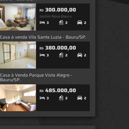
300.000,00
R$
Jardim Nova Bauru
3
2
2
Casa à venda Vila Santa Luzia - Bauru/SP.
380.000,00
R$
3
2
2
Casa à Venda Parque Vista Alegre -
Bauru/SP.
485.000,00
R$
3
2
2