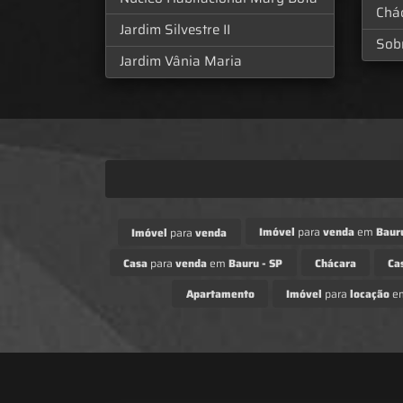
Chá
Jardim Silvestre II
Sob
Jardim Vânia Maria
Imóvel
para
venda
em
Bauru
Imóvel
para
venda
Casa
para
venda
em
Bauru - SP
Chácara
Ca
Apartamento
Imóvel
para
locação
e