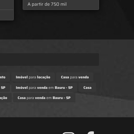
A partir de 750 mil
nto
Imóvel
para
locação
Casa
para
venda
 SP
Imóvel
para
venda
em
Bauru - SP
Casa
ação
Casa
para
venda
em
Bauru - SP