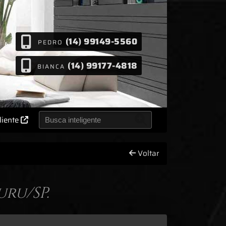
(14) 99149-5560
PEDRO
(14) 99177-4818
BIANCA
liente
Voltar
ru/SP.