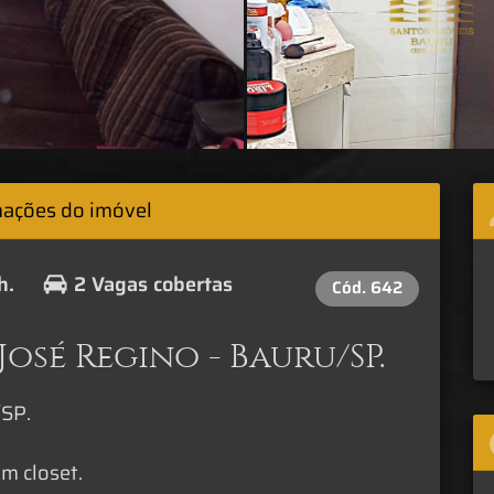
mações do imóvel
h.
2 Vagas cobertas
Cód.
642
osé Regino - Bauru/SP.
/SP.
m closet.