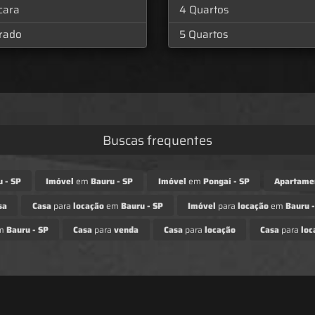
cara
4 Quartos
rado
5 Quartos
Buscas frequentes
 - SP
Imóvel
em
Bauru - SP
Imóvel
em
Pongaí - SP
Apartame
sa
Casa
para
locação
em
Bauru - SP
Imóvel
para
locação
em
Bauru -
m
Bauru - SP
Casa
para
venda
Casa
para
locação
Casa
para
loc