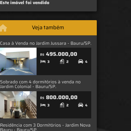
Este imóvel foi vendido
Veja também
Casa à Venda no Jardim Jussara - Bauru/SP.
495.000,00
R$
3
2
4
Sobrado com 4 dormitórios à venda no
Jardim Colonial - Bauru/SP.
800.000,00
R$
3
2
4
Residência com 3 Dormitórios - Jardim Nova
Bauru - Bauru/SP.